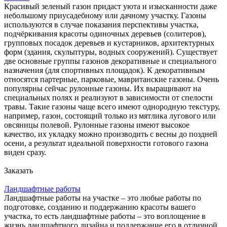
Красивый зеленый газон придаст уюта и изысканности даже
небольшому приусадебному или дачному участку. Газоны
используются в случае показания перспективы участка,
подчёркивания красоты одиночных деревьев (солитеров),
групповых посадок деревьев и кустарников, архитектурных
форм (здания, скульптуры, водных сооружений). Существует
две основные группы газонов декоративные и специального
назначения (для спортивных площадок). К декоративным
относятся партерные, парковые, мавританские газоны. Очень
популярны сейчас рулонные газоны. Их выращивают на
специальных полях и реализуют в зависимости от спелости
травы. Такие газоны чаще всего имеют однородную текстуру,
например, газон, состоящий только из мятлика лугового или
овсяницы полевой. Рулонные газоны имеют высокое
качество, их укладку можно производить с весны до поздней
осени, а результат идеальной поверхности готового газона
виден сразу.
Заказать
Ландшафтные работы
Ландшафтные работы на участке – это любые работы по
подготовке, созданию и поддержанию красоты вашего
участка, то есть ландшафтные работы – это воплощение в
жизнь ландшафтного дизайна и поддержание его в отличной