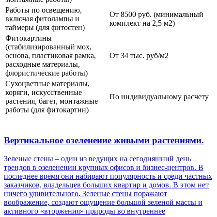
Работы по освещению,
От 8500 руб. (минимальный
включая фитолампы и
комплект на 2,5 м2)
таймеры (для фитостен)
Фитокартины
(стабилизированный мох,
основа, пластиковая рамка,
От 34 тыс. руб/м2
расходные материалы,
флористические работы)
Сухоцветные материалы,
коряги, искусственные
По индивидуальному расчету
растения, багет, монтажные
работы (для фитокартин)
Вертикальное озеленение живыми растениями.
Зеленые стены – один из ведущих на сегодняшний день
трендов в озеленении крупных офисов и бизнес-центров. В
последнее время они набирают популярность и среди частных
заказчиков, владельцев больших квартир и домов. В этом нет
ничего удивительного. Зеленые стены поражают
воображение, создают ощущение большой зеленой массы и
активного «вторжения» природы во внутреннее