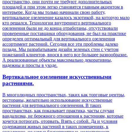
пространство, они почти не требуют дополнительных
площадей и при этом легко становятся главным акцентом в
интерьере. Когда мы только начинали свою работу,
вертикальное озеленение казалось экзотикой, на которую мало
кто решался. Технологии внутреннего вертикального
озеленения были не до конца отработаны, отсутствовали
проверенные поставщики оборудования, не был на практике
определен оптимальный для вертикального озеленения
ассортимент растений. Сегодня все эти проблемы далеко
позади. Мы разрабатываем дизайн зеленых стен с учетом
пожеланий клиентов, внося в него все большее разнообразие.
А реализованные объекты максимально декоративны,
надежны и просты в уходе.
Вертикальное озеленение искусственными
растениями.
В многолюдных пространствах, таких как торговые центры,
рестораны, желательно использование искусственные
растения для вертикального озеленения. В таких
пространствах, как показывает практика, часты случаи
вандализма, не бережного отношения к растениям, которые
хочется потрогать, оторвать. Взять с собой. Да и условия
содержания живых растений в таких помещениях, к
сожалению, не самые благоприятные, недоступность