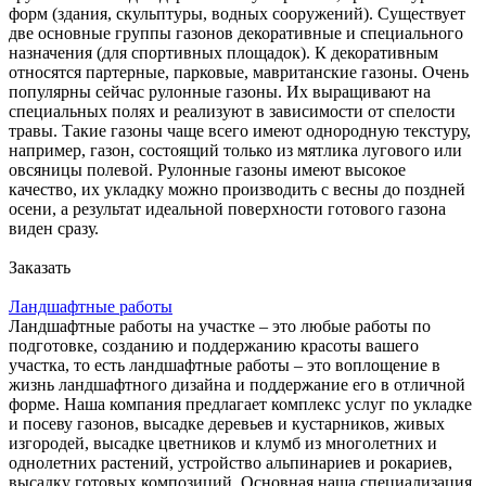
форм (здания, скульптуры, водных сооружений). Существует
две основные группы газонов декоративные и специального
назначения (для спортивных площадок). К декоративным
относятся партерные, парковые, мавританские газоны. Очень
популярны сейчас рулонные газоны. Их выращивают на
специальных полях и реализуют в зависимости от спелости
травы. Такие газоны чаще всего имеют однородную текстуру,
например, газон, состоящий только из мятлика лугового или
овсяницы полевой. Рулонные газоны имеют высокое
качество, их укладку можно производить с весны до поздней
осени, а результат идеальной поверхности готового газона
виден сразу.
Заказать
Ландшафтные работы
Ландшафтные работы на участке – это любые работы по
подготовке, созданию и поддержанию красоты вашего
участка, то есть ландшафтные работы – это воплощение в
жизнь ландшафтного дизайна и поддержание его в отличной
форме. Наша компания предлагает комплекс услуг по укладке
и посеву газонов, высадке деревьев и кустарников, живых
изгородей, высадке цветников и клумб из многолетних и
однолетних растений, устройство альпинариев и рокариев,
высадку готовых композиций. Основная наша специализация