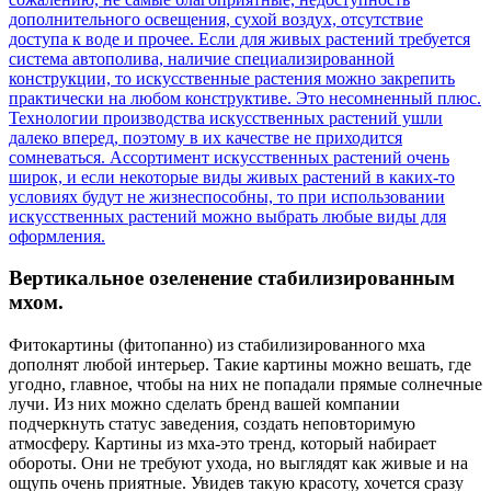
дополнительного освещения, сухой воздух, отсутствие
доступа к воде и прочее. Если для живых растений требуется
система автополива, наличие специализированной
конструкции, то искусственные растения можно закрепить
практически на любом конструктиве. Это несомненный плюс.
Технологии производства искусственных растений ушли
далеко вперед, поэтому в их качестве не приходится
сомневаться. Ассортимент искусственных растений очень
широк, и если некоторые виды живых растений в каких-то
условиях будут не жизнеспособны, то при использовании
искусственных растений можно выбрать любые виды для
оформления.
Вертикальное озеленение стабилизированным
мхом.
Фитокартины (фитопанно) из стабилизированного мха
дополнят любой интерьер. Такие картины можно вешать, где
угодно, главное, чтобы на них не попадали прямые солнечные
лучи. Из них можно сделать бренд вашей компании
подчеркнуть статус заведения, создать неповторимую
атмосферу. Картины из мха-это тренд, который набирает
обороты. Они не требуют ухода, но выглядят как живые и на
ощупь очень приятные. Увидев такую красоту, хочется сразу