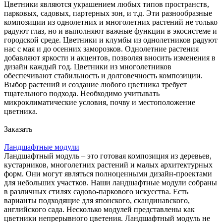
Цветники являются украшением любых типов пространств,
парковых, садовых, партерных зон, и т.д. Эти разнообразные
композиции из однолетних и многолетних растений не только
радуют глаз, но и выполняют важные функции в экосистеме и
городской среде. Цветники и клумбы из однолетников радуют
нас с мая и до осенних заморозков. Однолетние растения
добавляют яркости и акцентов, позволяя вносить изменения в
дизайн каждый год. Цветники из многолетников
обеспечивают стабильность и долговечность композиции.
Выбор растений и создание любого цветника требует
тщательного подхода. Необходимо учитывать
микроклиматические условия, почву и местоположение
цветника.
Заказать
Ландшафтные модули
Ландшафтный модуль – это готовая композиция из деревьев,
кустарников, многолетних растений и малых архитектурных
форм. Они могут являться полноценными дизайн-проектами
для небольших участков. Наши ландшафтные модули собраны
в различных стилях садово-паркового искусства. Есть
варианты подходящие для японского, скандинавского,
английского сада. Несколько модулей представлены как
цветники непрерывного цветения. Ландшафтный модуль не