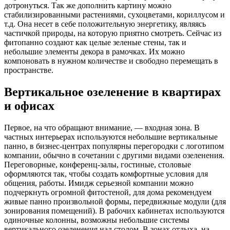
дотронуться. Так же дополнить картину можно
стабилизированными растениями, сухоцветами, кориллусом и
т.д. Она несет в себе положительную энергетику, являясь
частичкой природы, на которую приятно смотреть. Сейчас из
фитопанно создают как целые зеленые стены, так и
небольшие элементы декора в рамочках. Их можно
компоновать в нужном количестве и свободно перемещать в
пространстве.
Вертикальное озеленение в квартирах
и офисах
Первое, на что обращают внимание, — входная зона. В
частных интерьерах используются небольшие вертикальные
панно, в бизнес-центрах популярны перегородки с логотипом
компании, обычно в сочетании с другими видами озеленения.
Переговорные, конференц-залы, гостиные, столовые
оформляются так, чтобы создать комфортные условия для
общения, работы. Имидж серьезной компании можно
подчеркнуть огромной фитостеной, для дома рекомендуем
живые панно произвольной формы, передвижные модули (для
зонирования помещений). В рабочих кабинетах используются
одиночные колонны, возможны небольшие системы
вертикального озеленения над столом. В зонах отдыха, на