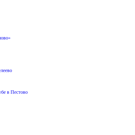
лово»
елеево
убе в Пестово