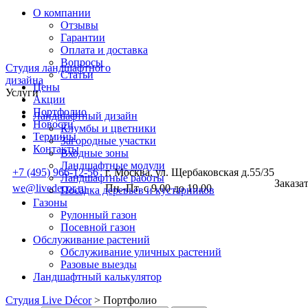
О компании
Отзывы
Гарантии
Оплата и доставка
Вопросы
Студия ландшафтного
Статьи
дизайна
Цены
Услуги
Акции
Портфолио
Ландшафтный дизайн
Новости
Клумбы и цветники
Термины
Загородные участки
Контакты
Входные зоны
Ландшафтные модули
+7 (495) 966-12-56
г. Москва, ул. Щербаковская д.55/35
Ландшафтные работы
Заказа
we@livedecor.ru
Пн.-Пт. с 9.00 до 19.00
Посадка деревьев и кустарников
Газоны
Рулонный газон
Посевной газон
Обслуживание растений
Обслуживание уличных растений
Разовые выезды
Ландшафтный калькулятор
Студия Live Décor
>
Портфолио