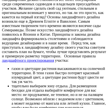
среди современных садоводов и владельцев приусадебных
участков. Желание сделать свой сад уютным, стильным и
оригинальным возникает у многих, но так ли это просто, как
кажется на первый взгляд? Основы ландшафтного дизайна
возникли еще в Древнем Египте и Вавилоне. Самым
известным творением того времени являются висячие сады
Семирамиды. Позже искусство ландшафтного дизайна
появилось в Японии и Китае. Принципы и законы дизайна
ландшафта формировались столетиями и соблюдаются
ведущими дизайнерами и в наше время. Перед тем, как
приступать к ландшафтному дизайну своего участка советуем
составить план на бумаге, чтобы лучше представлять результат
и примерную разметку территории.
Основные правила
ландшафтного проектирования
участка
:
газон и цветущие растения высаживаются на солнечной
территории. В тени газон быстро потеряет красивый
изумрудный цвет, а цветущие растения будут цвести не
так уж часто.
тщательно выбираем зону отдыха. Для размещения
беседки для отдыха выбирайте комфортное для вас
место: не продуваемое, не теневое, но и не на палящем
солнце. Возможно вблизи с водоемом или с цветником,
а может недалеко от мангала или летней кухни. Главное,
чтобы вам было комфортно там находиться.