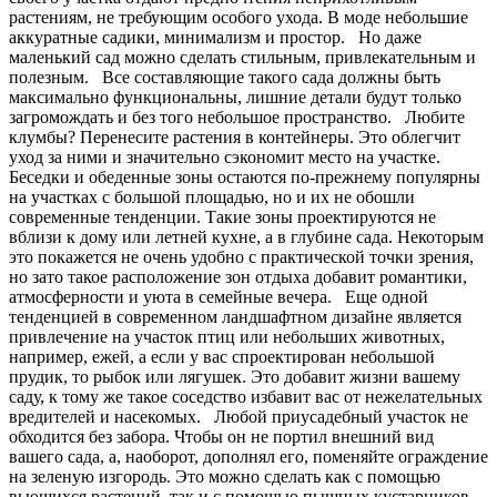
растениям, не требующим особого ухода. В моде небольшие
аккуратные садики, минимализм и простор. Но даже
маленький сад можно сделать стильным, привлекательным и
полезным. Все составляющие такого сада должны быть
максимально функциональны, лишние детали будут только
загромождать и без того небольшое пространство. Любите
клумбы? Перенесите растения в контейнеры. Это облегчит
уход за ними и значительно сэкономит место на участке.
Беседки и обеденные зоны остаются по-прежнему популярны
на участках с большой площадью, но и их не обошли
современные тенденции. Такие зоны проектируются не
вблизи к дому или летней кухне, а в глубине сада. Некоторым
это покажется не очень удобно с практической точки зрения,
но зато такое расположение зон отдыха добавит романтики,
атмосферности и уюта в семейные вечера. Еще одной
тенденцией в современном ландшафтном дизайне является
привлечение на участок птиц или небольших животных,
например, ежей, а если у вас спроектирован небольшой
прудик, то рыбок или лягушек. Это добавит жизни вашему
саду, к тому же такое соседство избавит вас от нежелательных
вредителей и насекомых. Любой приусадебный участок не
обходится без забора. Чтобы он не портил внешний вид
вашего сада, а, наоборот, дополнял его, поменяйте ограждение
на зеленую изгородь. Это можно сделать как с помощью
вьющихся растений, так и с помощью пышных кустарников,